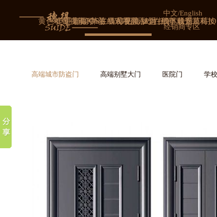
草莓IOS在线观看,草莓AVAPP,黄色草莓视频污,草莓视频APP在线下载安装
中文
/
English
黄色草莓视频污
走进草莓IOS在线观看
新闻中心
草莓AVAPP展示
草莓视频APP在线下载安装科技
招商加盟
人才招聘
3D体验馆
联系草莓I
经销商专区
高端城市防盗门
高端别墅大门
医院门
学